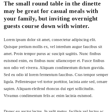
The small round table in the dinette
may be great for casual meals with
your family, but inviting overnight
guests course down with winter.
Lorem ipsum dolor sit amet, consectetur adipiscing elit.
Quisque pretium mollis ex, vel interdum augue faucibus sit
amet. Proin tempor purus ac suscipit sagittis. Nunc finibus
euismod enim, eu finibus nunc ullamcorper et. Fusce finibus
non odio vel viverra. Aliquam condimentum dictum gravida.
Sed eu odio id lorem fermentum faucibus. Cras tempor semper
ligula. Pellentesque vel tortor porttitor, lacinia ante sed, ornare
sapien. Aliquam eleifend rhoncus dui eget sollicitudin.
Vivamus condimentum felis ac enim lacinia euismod.
Donec eu auctor lectus. In velit metus, facilisis vel luctus ac,